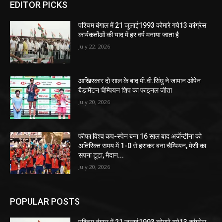
EDITOR PICKS
पश्चिम बंगाल में 21 जुलाई1993 कोमारे गये13 कांग्रेस
कार्यकर्तोओं की याद में हर वर्ष मनाया जाता है
July 22, 2026
आखिरकार दो साल के बाद पी.वी.सिंधु ने जापान ओपेन
बैडमिंटन चैम्पियन शिप का फाइनल जीता
July 20, 2026
फीफा विश्व कप-स्पेन बना 16 साल बाद अर्जेन्टीना को
अतिरिक्त समय में 1-0 से हराकर बना चैम्पियन, मेसी का
सपना टूटा, मैदान...
July 20, 2026
POPULAR POSTS