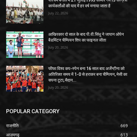
पश्चिम बंगाल में 21 जुलाई1993 कोमारे गये13 कांग्रेस
कार्यकर्तोओं की याद में हर वर्ष मनाया जाता है
July 22, 2026
आखिरकार दो साल के बाद पी.वी.सिंधु ने जापान ओपेन
बैडमिंटन चैम्पियन शिप का फाइनल जीता
July 20, 2026
फीफा विश्व कप-स्पेन बना 16 साल बाद अर्जेन्टीना को
अतिरिक्त समय में 1-0 से हराकर बना चैम्पियन, मेसी का
सपना टूटा, मैदान...
July 20, 2026
POPULAR CATEGORY
राजनीति
669
आज़मगढ़
613