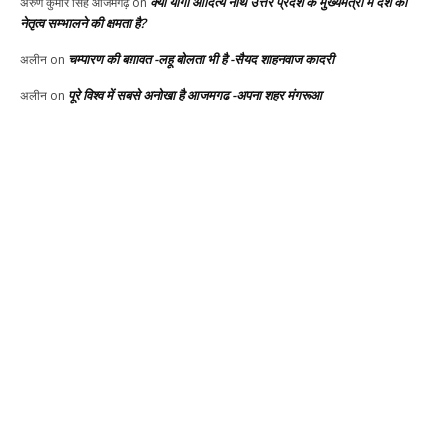
क्या योगी आदित्य नाथ उत्तर प्रदेश के मुख्यमंत्री में देश का
अरुण कुमार सिंह आजमगढ़
on
नेतृत्व सम्भालने की क्षमता है?
चम्पारण की बग़ावत -लहू बोलता भी है -सैयद शाहनवाज कादरी
अलीन
on
पूरे विश्व में सबसे अनोखा है आजमगढ -अपना शहर मंगरूआ
अलीन
on