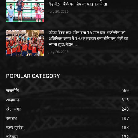
बैडमिंटन चैम्पियन शिप का फाइनल जीता
July 20, 2026
फीफा विश्व कप-स्पेन बना 16 साल बाद अर्जेन्टीना को
अतिरिक्त समय में 1-0 से हराकर बना चैम्पियन, मेसी का
सपना टूटा, मैदान...
July 20, 2026
POPULAR CATEGORY
राजनीति
669
आज़मगढ़
613
खेल जगत
248
अपराध
197
उत्तर प्रदेश
183
इतिहास
152