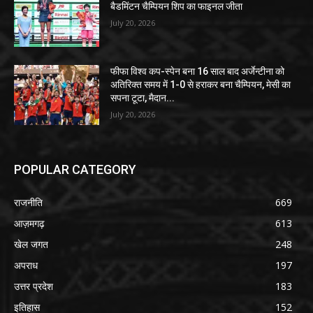
बैडमिंटन चैम्पियन शिप का फाइनल जीता
July 20, 2026
फीफा विश्व कप-स्पेन बना 16 साल बाद अर्जेन्टीना को
अतिरिक्त समय में 1-0 से हराकर बना चैम्पियन, मेसी का
सपना टूटा, मैदान...
July 20, 2026
POPULAR CATEGORY
राजनीति
669
आज़मगढ़
613
खेल जगत
248
अपराध
197
उत्तर प्रदेश
183
इतिहास
152