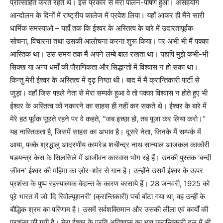
प्रोत्साहित करते रहते थे। इस प्रकार से मेरा पालन-पोषण हुआ। असहयोग
आन्दोलन के दिनों में राष्ट्रीय कालेज में प्रवेश लिया। यहाँ आकर ही मैंने सारी
धार्मिक समस्याओं – यहाँ तक कि ईश्वर के अस्तित्व के बारे में उदारतापूर्वक
सोचना, विचारना तथा उसकी आलोचना करना शुरू किया। पर अभी भी मैं पक्का
आस्तिक था। उस समय तक मैं अपने लम्बे बाल रखता था। यद्यपि मुझे कभी-भी
सिक्ख या अन्य धर्मों की पौराणिकता और सिद्धान्तों में विश्वास न हो सका था।
किन्तु मेरी ईश्वर के अस्तित्व में दृढ़ निष्ठा थी। बाद में मैं क्रान्तिकारी पार्टी से
जुड़ा। वहाँ जिस पहले नेता से मेरा सम्पर्क हुआ वे तो पक्का विश्वास न होते हुए भी
ईश्वर के अस्तित्व को नकारने का साहस ही नहीं कर सकते थे। ईश्वर के बारे में
मेरे हठ पूर्वक पूछते रहने पर वे कहते, ‘’जब इच्छा हो, तब पूजा कर लिया करो।’’
यह नास्तिकता है, जिसमें साहस का अभाव है। दूसरे नेता, जिनके मैं सम्पर्क में
आया, पक्के श्रद्धालु आदरणीय कामरेड शचीन्द्र नाथ सान्याल आजकल काकोरी
षडयन्त्र केस के सिलसिले में आजीवन कारवास भोग रहे हैं। उनकी पुस्तक ‘बन्दी
जीवन’ ईश्वर की महिमा का ज़ोर-शोर से गान है। उन्होंने उसमें ईश्वर के ऊपर
प्रशंसा के पुष्प रहस्यात्मक वेदान्त के कारण बरसाये हैं। 28 जनवरी, 1925 को
पूरे भारत में जो ‘दि रिवोल्यूशनरी’ (क्रान्तिकारी) पर्चा बाँटा गया था, वह उन्हीं के
बौद्धिक श्रम का परिणाम है। उसमें सर्वशक्तिमान और उसकी लीला एवं कार्यों की
प्रशंसा की गयी है। मेरा ईश्वर के प्रति अविश्वास का भाव क्रान्तिकारी दल में भी