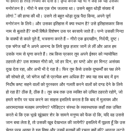
भी हमारी ही तरह नियमों का दास है। कृपा करके यह भी न कहें कि यह उसका
मनोरंजन है। नीरो ने बस एक रोम जलाया था। उसने बहुत थोड़ी संख्या में
लोगांें की हत्या की थी। उसने तो बहुत थोड़ा दुख पैदा किया, अपने पूर्ण
मनोरंजन के लिये। और उसका इतिहास में क्या स्थान है? उसे इतिहासकार किस
नाम से बुलाते हैं? सभी विषैले विशेषण उस पर बरसाये जाते हैं। पन्ने उसकी निन्दा
के वाक्यों से काले पुते हैं, भत्र्सना करते हैं – नीरो एक हृदयहीन, निर्दयी, दुष्ट।
एक चंगेज खाँ ने अपने आनन्द के लिये कुछ हजार जानें ले लीं और आज हम
उसके नाम से घृणा करते हैं। तब किस प्रकार तुम अपने ईश्वर को न्यायोचित
ठहराते हो? उस शाश्वत नीरो को, जो हर दिन, हर घण्टे ओर हर मिनट असंख्य
दुख देता रहा, और अभी भी दे रहा है। फिर तुम कैसे उसके दुष्कर्मों का पक्ष लेने
की सोचते हो, जो चंगेज खाँ से प्रत्येक क्षण अधिक है? क्या यह सब बाद में इन
निर्दोष कष्ट सहने वालों को पुरस्कार और गलती करने वालों को दण्ड देने के लिये
हो रहा है? ठीक है, ठीक है। तुम कब तक उस व्यक्ति को उचित ठहराते रहोगे, जो
हमारे शरीर पर घाव करने का साहस इसलिये करता है कि बाद में मुलायम और
आरामदायक मलहम लगायेगा? ग्लैडिएटर संस्था के व्यवस्थापक कहाँ तक उचित
करते थे कि एक भूखे ख़ूंख़्वार शेर के सामने मनुष्य को फेंक दो कि, यदि वह उससे
जान बचा लेता है, तो उसकी खूब देखभाल की जायेगी? इसलिये मैं पूछता हूँ कि उस
चेतन परम आत्मा ने इस विश्व और उसमें मनुष्यों की रचना क्यों की? आनन्द लूटने