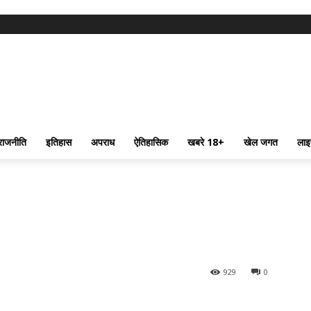
राजनीति
इतिहास
अपराध
ऐतिहासिक
खबरे 18+
खेल जगत
लाइ
929
0