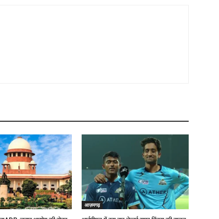
आज़मगढ़