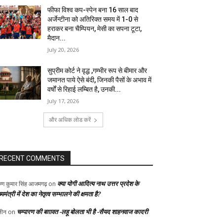
फीफा विश्व कप-स्पेन बना 16 साल बाद
अर्जेन्टीना को अतिरिक्त समय में 1-0 से
हराकर बना चैम्पियन, मेसी का सपना टूटा,
मैदान...
July 20, 2026
सुप्रीम कोर्ट ने वृद्ध ,गम्भीर रूप से बीमार और
जमानत पाये ऐसे बंदी, जिनकी पैसों के अभाव में
वर्षों से रिहाई लम्बित है, उनकी...
July 17, 2026
और अधिक लोड करें
RECENT COMMENTS
क्या योगी आदित्य नाथ उत्तर प्रदेश के
ुण कुमार सिंह आजमगढ़
on
्यमंत्री में देश का नेतृत्व सम्भालने की क्षमता है?
चम्पारण की बग़ावत -लहू बोलता भी है -सैयद शाहनवाज कादरी
ीन
on