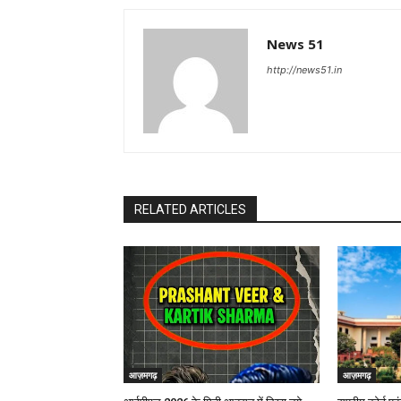
News 51
http://news51.in
RELATED ARTICLES
आज़मगढ़
आज़मगढ़