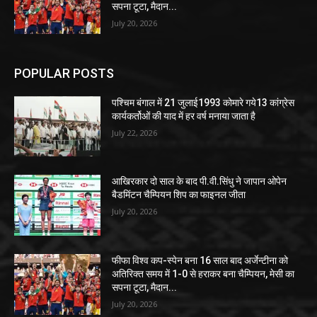
सपना टूटा, मैदान...
July 20, 2026
POPULAR POSTS
पश्चिम बंगाल में 21 जुलाई1993 कोमारे गये13 कांग्रेस
कार्यकर्तोओं की याद में हर वर्ष मनाया जाता है
July 22, 2026
आखिरकार दो साल के बाद पी.वी.सिंधु ने जापान ओपेन
बैडमिंटन चैम्पियन शिप का फाइनल जीता
July 20, 2026
फीफा विश्व कप-स्पेन बना 16 साल बाद अर्जेन्टीना को
अतिरिक्त समय में 1-0 से हराकर बना चैम्पियन, मेसी का
सपना टूटा, मैदान...
July 20, 2026