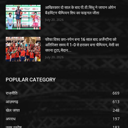
आखिरकार दो साल के बाद पी.वी.सिंधु ने जापान ओपेन
बैडमिंटन चैम्पियन शिप का फाइनल जीता
July 20, 2026
फीफा विश्व कप-स्पेन बना 16 साल बाद अर्जेन्टीना को
अतिरिक्त समय में 1-0 से हराकर बना चैम्पियन, मेसी का
सपना टूटा, मैदान...
July 20, 2026
POPULAR CATEGORY
राजनीति
669
आज़मगढ़
613
खेल जगत
248
अपराध
197
उत्तर प्रदेश
183