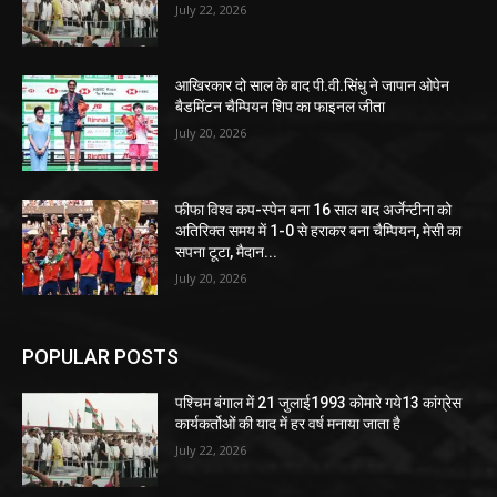
July 22, 2026
आखिरकार दो साल के बाद पी.वी.सिंधु ने जापान ओपेन
बैडमिंटन चैम्पियन शिप का फाइनल जीता
July 20, 2026
फीफा विश्व कप-स्पेन बना 16 साल बाद अर्जेन्टीना को
अतिरिक्त समय में 1-0 से हराकर बना चैम्पियन, मेसी का
सपना टूटा, मैदान...
July 20, 2026
POPULAR POSTS
पश्चिम बंगाल में 21 जुलाई1993 कोमारे गये13 कांग्रेस
कार्यकर्तोओं की याद में हर वर्ष मनाया जाता है
July 22, 2026