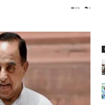
816
0