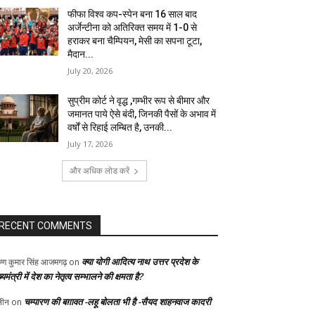
फीफा विश्व कप-स्पेन बना 16 साल बाद
अर्जेन्टीना को अतिरिक्त समय में 1-0 से
हराकर बना चैम्पियन, मेसी का सपना टूटा,
मैदान...
July 20, 2026
सुप्रीम कोर्ट ने वृद्ध ,गम्भीर रूप से बीमार और
जमानत पाये ऐसे बंदी, जिनकी पैसों के अभाव में
वर्षों से रिहाई लम्बित है, उनकी...
July 17, 2026
और अधिक लोड करें
RECENT COMMENTS
क्या योगी आदित्य नाथ उत्तर प्रदेश के
ुण कुमार सिंह आजमगढ़
on
्यमंत्री में देश का नेतृत्व सम्भालने की क्षमता है?
चम्पारण की बग़ावत -लहू बोलता भी है -सैयद शाहनवाज कादरी
ीन
on