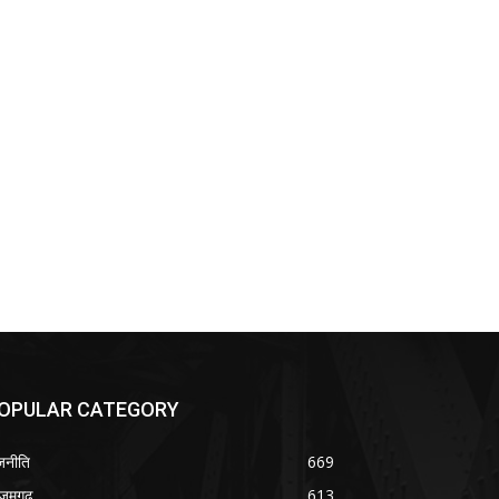
OPULAR CATEGORY
जनीति
669
ज़मगढ़
613