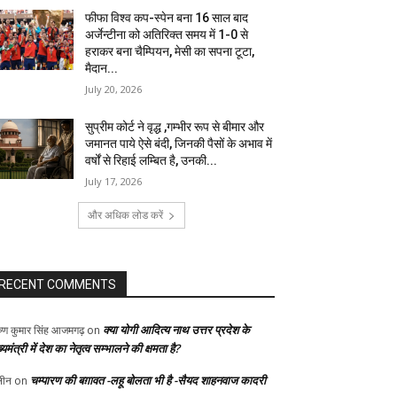
फीफा विश्व कप-स्पेन बना 16 साल बाद
अर्जेन्टीना को अतिरिक्त समय में 1-0 से
हराकर बना चैम्पियन, मेसी का सपना टूटा,
मैदान...
July 20, 2026
सुप्रीम कोर्ट ने वृद्ध ,गम्भीर रूप से बीमार और
जमानत पाये ऐसे बंदी, जिनकी पैसों के अभाव में
वर्षों से रिहाई लम्बित है, उनकी...
July 17, 2026
और अधिक लोड करें
RECENT COMMENTS
क्या योगी आदित्य नाथ उत्तर प्रदेश के
ुण कुमार सिंह आजमगढ़
on
्यमंत्री में देश का नेतृत्व सम्भालने की क्षमता है?
चम्पारण की बग़ावत -लहू बोलता भी है -सैयद शाहनवाज कादरी
ीन
on