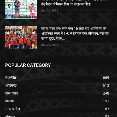
बैडमिंटन चैम्पियन शिप का फाइनल जीता
July 20, 2026
फीफा विश्व कप-स्पेन बना 16 साल बाद अर्जेन्टीना को
अतिरिक्त समय में 1-0 से हराकर बना चैम्पियन, मेसी का
सपना टूटा, मैदान...
July 20, 2026
POPULAR CATEGORY
राजनीति
669
आज़मगढ़
613
खेल जगत
248
अपराध
197
उत्तर प्रदेश
183
इतिहास
152