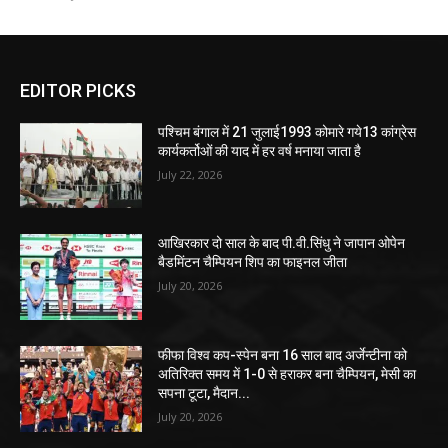
EDITOR PICKS
पश्चिम बंगाल में 21 जुलाई1993 कोमारे गये13 कांग्रेस
कार्यकर्तोओं की याद में हर वर्ष मनाया जाता है
July 22, 2026
आखिरकार दो साल के बाद पी.वी.सिंधु ने जापान ओपेन
बैडमिंटन चैम्पियन शिप का फाइनल जीता
July 20, 2026
फीफा विश्व कप-स्पेन बना 16 साल बाद अर्जेन्टीना को
अतिरिक्त समय में 1-0 से हराकर बना चैम्पियन, मेसी का
सपना टूटा, मैदान...
July 20, 2026