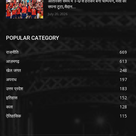
अतिरिक्त समय में 1-0 से हराकर बना चैम्पियन, मेसी का
सपना टूटा, मैदान...
July 20, 2026
POPULAR CATEGORY
राजनीति
669
आज़मगढ़
613
खेल जगत
248
अपराध
197
उत्तर प्रदेश
183
इतिहास
152
कला
128
ऐतिहासिक
115