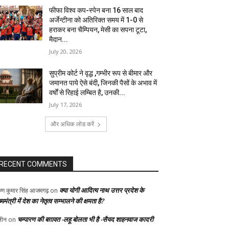
फीफा विश्व कप-स्पेन बना 16 साल बाद
अर्जेन्टीना को अतिरिक्त समय में 1-0 से
हराकर बना चैम्पियन, मेसी का सपना टूटा,
मैदान...
July 20, 2026
सुप्रीम कोर्ट ने वृद्ध ,गम्भीर रूप से बीमार और
जमानत पाये ऐसे बंदी, जिनकी पैसों के अभाव में
वर्षों से रिहाई लम्बित है, उनकी...
July 17, 2026
और अधिक लोड करें
RECENT COMMENTS
क्या योगी आदित्य नाथ उत्तर प्रदेश के
ुण कुमार सिंह आजमगढ़
on
्यमंत्री में देश का नेतृत्व सम्भालने की क्षमता है?
चम्पारण की बग़ावत -लहू बोलता भी है -सैयद शाहनवाज कादरी
ीन
on