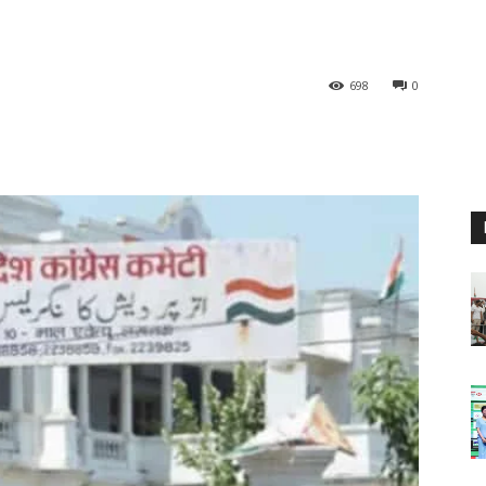
698
0