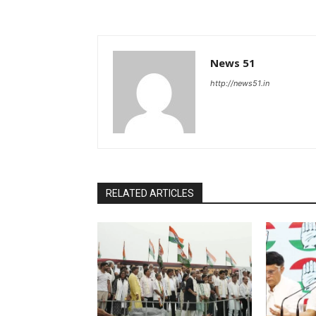
News 51
http://news51.in
RELATED ARTICLES