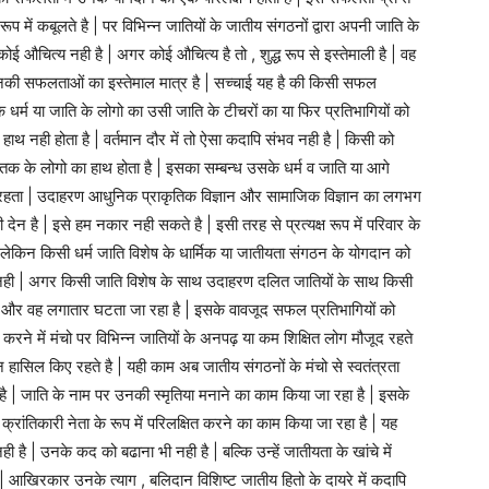
 में कबूलते है | पर विभिन्न जातियों के जातीय संगठनों द्वारा अपनी जाति के
ई औचित्य नही है | अगर कोई औचित्य है तो , शुद्ध रूप से इस्तेमाली है | वह
 उनकी सफलताओं का इस्तेमाल मात्र है | सच्चाई यह है की किसी सफल
 धर्म या जाति के लोगो का उसी जाति के टीचरों का या फिर प्रतिभागियों को
ा हाथ नही होता है | वर्तमान दौर में तो ऐसा कदापि संभव नही है | किसी को
पर तक के लोगो का हाथ होता है | इसका सम्बन्ध उसके धर्म व जाति या आगे
ही रहता | उदाहरण आधुनिक प्राकृतिक विज्ञान और सामाजिक विज्ञान का लगभग
 की देन है | इसे हम नकार नही सकते है | इसी तरह से प्रत्यक्ष रूप में परिवार के
लेकिन किसी धर्म जाति विशेष के धार्मिक या जातीयता संगठन के योगदान को
 नही | अगर किसी जाति विशेष के साथ उदाहरण दलित जातियों के साथ किसी
ै और वह लगातार घटता जा रहा है | इसके वावजूद सफल प्रतिभागियों को
रने में मंचो पर विभिन्न जातियों के अनपढ़ या कम शिक्षित लोग मौजूद रहते
्दन हासिल किए रहते है | यही काम अब जातीय संगठनों के मंचो से स्वतंत्रता
है | जाति के नाम पर उनकी स्मृतिया मनाने का काम किया जा रहा है | इसके
 क्रांतिकारी नेता के रूप में परिलक्षित करने का काम किया जा रहा है | यह
 | उनके कद को बढाना भी नही है | बल्कि उन्हें जातीयता के खांचे में
 आखिरकार उनके त्याग , बलिदान विशिष्ट जातीय हितो के दायरे में कदापि