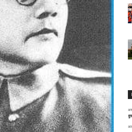
अर
मुख
अल