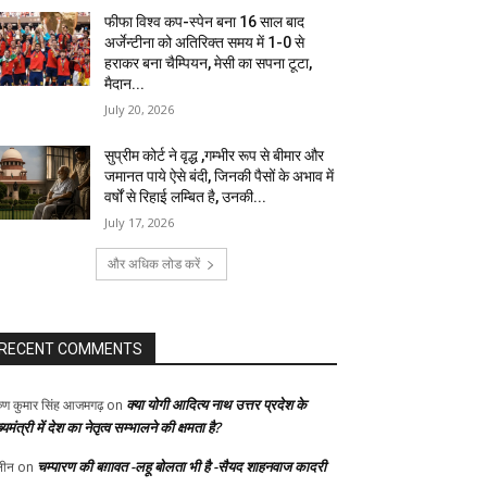
फीफा विश्व कप-स्पेन बना 16 साल बाद
अर्जेन्टीना को अतिरिक्त समय में 1-0 से
हराकर बना चैम्पियन, मेसी का सपना टूटा,
मैदान...
July 20, 2026
सुप्रीम कोर्ट ने वृद्ध ,गम्भीर रूप से बीमार और
जमानत पाये ऐसे बंदी, जिनकी पैसों के अभाव में
वर्षों से रिहाई लम्बित है, उनकी...
July 17, 2026
और अधिक लोड करें
RECENT COMMENTS
क्या योगी आदित्य नाथ उत्तर प्रदेश के
ुण कुमार सिंह आजमगढ़
on
्यमंत्री में देश का नेतृत्व सम्भालने की क्षमता है?
चम्पारण की बग़ावत -लहू बोलता भी है -सैयद शाहनवाज कादरी
ीन
on