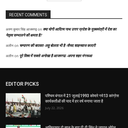
EDITOR PICKS
पश्चिम बंगाल में 21 जुलाई1993 कोमारे गये13 कांग्रेस
कार्यकर्तोओं की याद में हर वर्ष मनाया जाता है
July 22, 2026
आखिरकार दो साल के बाद पी.वी.सिंधु ने जापान ओपेन