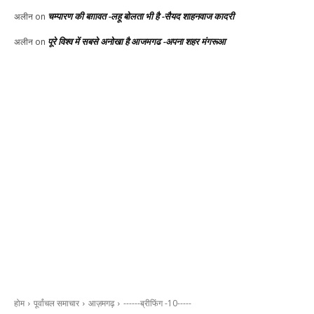
चम्पारण की बग़ावत -लहू बोलता भी है -सैयद शाहनवाज कादरी
अलीन
on
पूरे विश्व में सबसे अनोखा है आजमगढ -अपना शहर मंगरूआ
अलीन
on