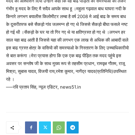
मदद का आश्वासन दिया उन्होंने कहा कि वह बाढ पीड़ितो की समस्याओ को लेकर
गंभीर हू मदद के लिए मै सदैव आपके साथ हू ।महुला गढ़वाल बाध घाघरा नदी के
किनारे लगभग बयालीस किलोमीटर लम्बा है वर्ष 2008 मे आई बाढ के समय बाध
के दूसरीतरफ बसे सैकड़ो गांव जलमग्न हो गए थे जिससे सैकड़ो बीघा फसले नष्ट
हो गई थी ।सैकड़ो के घर या तो गिर गए थे या क्षतिग्रस्त हो गए थे ।लगभग हर
साल यहा बाढ आती है जिससे यहा की लगभग एक लाख से अधिक की आबादी वाले
इस बाढ ग्रस्त क्षेत्र के वासियो की समस्याओ के निस्तारण के लिए उच्चाधिकारीयो
से बात करूंगा ।मेरा प्रयास होगा कि एक एक बाढ़ पीड़ित तक मदद पहुंचे इस
अवसर पर सन्तोष जी के साथ मुख्य रूप से तहसीम प्रधान, रामवृक्ष गौतम, राजू
मिश्रा, सुबास यादव, विजयी राय,रमेश कुमार, नागेंद्र यादव(प्रतिनिधि)उपस्थित
रहे ।
—–रवि प्रताप सिंह, न्यूज एडिटर, news51.in