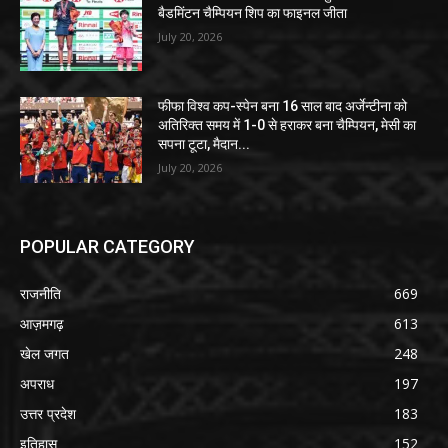
बैडमिंटन चैम्पियन शिप का फाइनल जीता
July 20, 2026
फीफा विश्व कप-स्पेन बना 16 साल बाद अर्जेन्टीना को
अतिरिक्त समय में 1-0 से हराकर बना चैम्पियन, मेसी का
सपना टूटा, मैदान...
July 20, 2026
POPULAR CATEGORY
राजनीति
669
आज़मगढ़
613
खेल जगत
248
अपराध
197
उत्तर प्रदेश
183
इतिहास
152