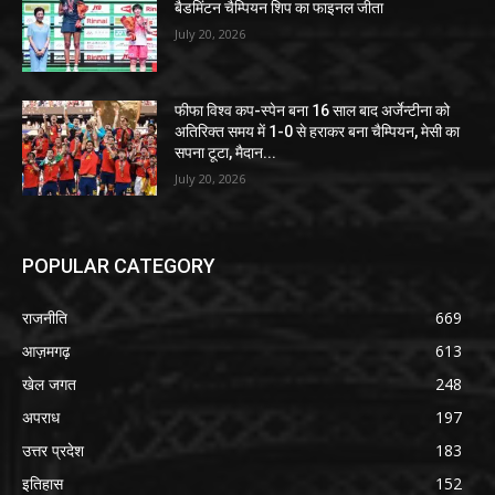
बैडमिंटन चैम्पियन शिप का फाइनल जीता
July 20, 2026
फीफा विश्व कप-स्पेन बना 16 साल बाद अर्जेन्टीना को
अतिरिक्त समय में 1-0 से हराकर बना चैम्पियन, मेसी का
सपना टूटा, मैदान...
July 20, 2026
POPULAR CATEGORY
राजनीति
669
आज़मगढ़
613
खेल जगत
248
अपराध
197
उत्तर प्रदेश
183
इतिहास
152