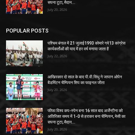
सपना टूटा, मैदान...
July 20, 2026
POPULAR POSTS
पश्चिम बंगाल में 21 जुलाई1993 कोमारे गये13 कांग्रेस
कार्यकर्तोओं की याद में हर वर्ष मनाया जाता है
July 22, 2026
आखिरकार दो साल के बाद पी.वी.सिंधु ने जापान ओपेन
बैडमिंटन चैम्पियन शिप का फाइनल जीता
July 20, 2026
फीफा विश्व कप-स्पेन बना 16 साल बाद अर्जेन्टीना को
अतिरिक्त समय में 1-0 से हराकर बना चैम्पियन, मेसी का
सपना टूटा, मैदान...
July 20, 2026