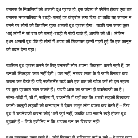
बनारस के निवासियों को असली दूध प्राप्त हो, इस उद्देश्य से प्रेरित होकर एक बार
बनारस नगरपालिका ने रबड़ी-मलाई पर कंट्रोल लगा दिया था ताकि यह सामान न
बनने पर लोगों को विटामिन युक्त असली दूध प्राप्त होगा। यद्यपि उस समय कुछ
भाई लोगों ने जो रात को मलाई-रबड़ी से रोटी खाते हैं, आपत्ति की थी। लेकिन
इधर असली दूध पीते ही लोगों में अपच की शिकायत इतनी गहरी हुई कि इस कानून
को बदल देना पड़ा।
खालिस दूध प्राप्त करने के लिए बनारसी लोग अपना ‘तिकड़म’ करते रहते हैं, पर
उनकी ‘तिकड़म’ काम नहीं देती। पता नहीं, नटवर श्याम के ये जाति बिरादर कब
घपला कर बैठते हैं! यदि स्कॉटलैंड यार्ड वाले इस बात की खोज करें तो इस रहस्य
पर कुछ प्रकाश डाल सकते हैं। यद्यपि आज का जमाना ही घपलेबाजी का है।
सोना-चाँदी में, घी में, साहित्य में, राजनीति में यहाँ तक कि अच्छी लड़की दिखाकर
काली-कलूटी लड़की को कन्यादान में देकर ससुर लोग घपला कर बैठते हैं – फिर
दूध में घपलेबाजी करना कोई भारी जुर्म नहीं, जबकि आप सामने खड़े होकर दूध
दुहवाते हैं – सिर्फ इसीलिए न कि आपका उन पर विश्वास नहीं!
इधर ग्वालबन्धु मस्त रहते हैं। कोई कितना ही अविश्वास क्यों न करे – वे साफ काम