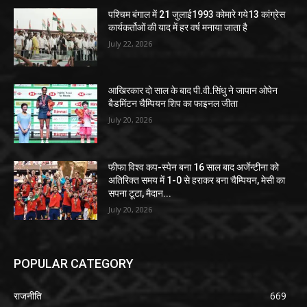
पश्चिम बंगाल में 21 जुलाई1993 कोमारे गये13 कांग्रेस
कार्यकर्तोओं की याद में हर वर्ष मनाया जाता है
July 22, 2026
आखिरकार दो साल के बाद पी.वी.सिंधु ने जापान ओपेन
बैडमिंटन चैम्पियन शिप का फाइनल जीता
July 20, 2026
फीफा विश्व कप-स्पेन बना 16 साल बाद अर्जेन्टीना को
अतिरिक्त समय में 1-0 से हराकर बना चैम्पियन, मेसी का
सपना टूटा, मैदान...
July 20, 2026
POPULAR CATEGORY
राजनीति
669