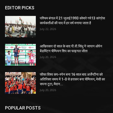
EDITOR PICKS
पश्चिम बंगाल में 21 जुलाई1993 कोमारे गये13 कांग्रेस
कार्यकर्तोओं की याद में हर वर्ष मनाया जाता है
July 22, 2026
आखिरकार दो साल के बाद पी.वी.सिंधु ने जापान ओपेन
बैडमिंटन चैम्पियन शिप का फाइनल जीता
July 20, 2026
फीफा विश्व कप-स्पेन बना 16 साल बाद अर्जेन्टीना को
अतिरिक्त समय में 1-0 से हराकर बना चैम्पियन, मेसी का
सपना टूटा, मैदान...
July 20, 2026
POPULAR POSTS