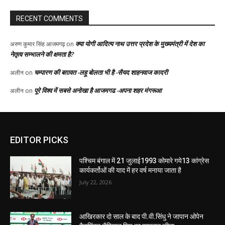
EDITOR PICKS
पश्चिम बंगाल में 21 जुलाई1993 कोमारे गये13 कांग्रेस
कार्यकर्तोओं की याद में हर वर्ष मनाया जाता है
July 22, 2026
आखिरकार दो साल के बाद पी.वी.सिंधु ने जापान ओपेन