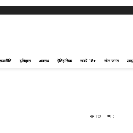
राजनीति
इतिहास
अपराध
ऐतिहासिक
खबरे 18+
खेल जगत
लाइ
763
0