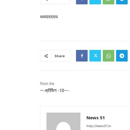
थथददददध
Share
पिछला लेख
—-ब्रीफिंग -10—-
News 51
http://news51.in