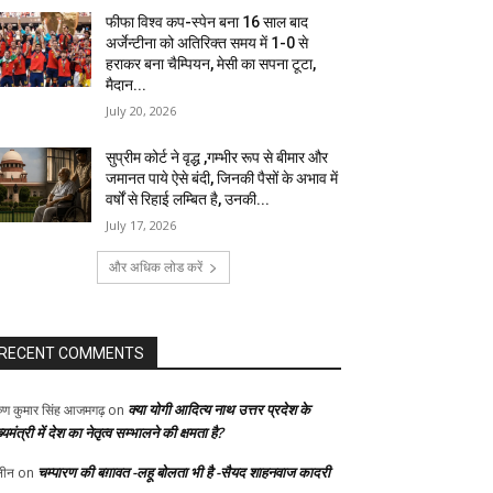
फीफा विश्व कप-स्पेन बना 16 साल बाद
अर्जेन्टीना को अतिरिक्त समय में 1-0 से
हराकर बना चैम्पियन, मेसी का सपना टूटा,
मैदान...
July 20, 2026
सुप्रीम कोर्ट ने वृद्ध ,गम्भीर रूप से बीमार और
जमानत पाये ऐसे बंदी, जिनकी पैसों के अभाव में
वर्षों से रिहाई लम्बित है, उनकी...
July 17, 2026
और अधिक लोड करें
RECENT COMMENTS
क्या योगी आदित्य नाथ उत्तर प्रदेश के
ुण कुमार सिंह आजमगढ़
on
्यमंत्री में देश का नेतृत्व सम्भालने की क्षमता है?
चम्पारण की बग़ावत -लहू बोलता भी है -सैयद शाहनवाज कादरी
ीन
on