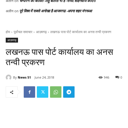
चम्पारण की बग़ावत -लहू बोलता भी है -सैयद शाहनवाज कादरी
अलीन
on
पूरे विश्व में सबसे अनोखा है आजमगढ -अपना शहर मंगरूआ
अलीन
on