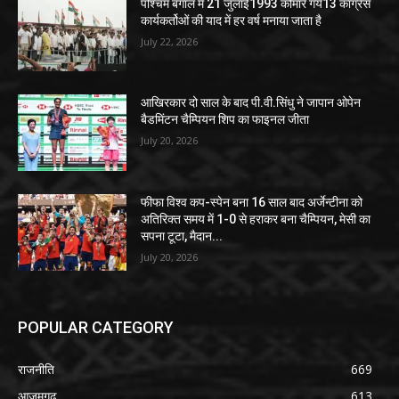
पश्चिम बंगाल में 21 जुलाई1993 कोमारे गये13 कांग्रेस
कार्यकर्तोओं की याद में हर वर्ष मनाया जाता है
July 22, 2026
आखिरकार दो साल के बाद पी.वी.सिंधु ने जापान ओपेन
बैडमिंटन चैम्पियन शिप का फाइनल जीता
July 20, 2026
फीफा विश्व कप-स्पेन बना 16 साल बाद अर्जेन्टीना को
अतिरिक्त समय में 1-0 से हराकर बना चैम्पियन, मेसी का
सपना टूटा, मैदान...
July 20, 2026
POPULAR CATEGORY
राजनीति
669
आज़मगढ़
613