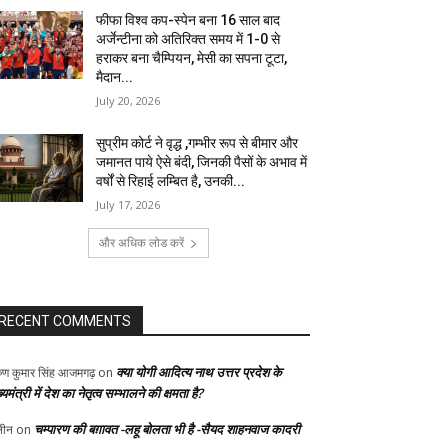
फीफा विश्व कप-स्पेन बना 16 साल बाद
अर्जेन्टीना को अतिरिक्त समय में 1-0 से
हराकर बना चैम्पियन, मेसी का सपना टूटा,
मैदान...
July 20, 2026
सुप्रीम कोर्ट ने वृद्ध ,गम्भीर रूप से बीमार और
जमानत पाये ऐसे बंदी, जिनकी पैसों के अभाव में
वर्षों से रिहाई लम्बित है, उनकी...
July 17, 2026
और अधिक लोड करें
RECENT COMMENTS
क्या योगी आदित्य नाथ उत्तर प्रदेश के
ुण कुमार सिंह आजमगढ़
on
्यमंत्री में देश का नेतृत्व सम्भालने की क्षमता है?
चम्पारण की बग़ावत -लहू बोलता भी है -सैयद शाहनवाज कादरी
ीन
on