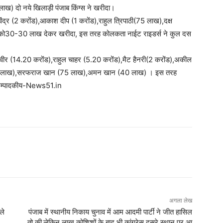
ाख) दो नये खिलाड़ी पंजाब किंग्स ने खरीदा।
ंद्र (2 करोंड),आकाश दीप (1 करोंड),राहुल त्रिपाठी(75 लाख),दक्ष
चारों को30-30 लाख देकर खरीदा, इस तरह कोलकता नाईट राइडर्स ने कुल दस
ांत वीर (14.20 करोंड),राहुल चाहर (5.20 करोंड),मैट हैनरी(2 करोंड),अकील
्कस(75 लाख),सरफराज खान (75 लाख),अमन खान (40 लाख) । इस तरह
े-सम्पादकीय-News51.in
अगला लेख
ले
पंजाब में स्थानीय निकाय चुनाव में आम आदमी पार्टी ने जीत हासिल
तो की,लेकिन लाख कोशिशों के बाद भी कांग्रेस दूसरे स्थान पर आ