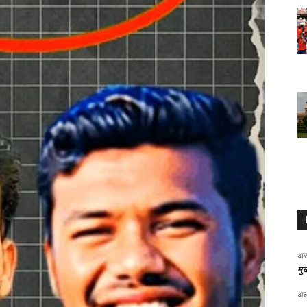
अर
मुख
अल