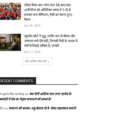
फीफा विश्व कप-स्पेन बना 16 साल बाद
अर्जेन्टीना को अतिरिक्त समय में 1-0 से
हराकर बना चैम्पियन, मेसी का सपना टूटा,
मैदान...
July 20, 2026
सुप्रीम कोर्ट ने वृद्ध ,गम्भीर रूप से बीमार और
जमानत पाये ऐसे बंदी, जिनकी पैसों के अभाव में
वर्षों से रिहाई लम्बित है, उनकी...
July 17, 2026
और अधिक लोड करें
RECENT COMMENTS
क्या योगी आदित्य नाथ उत्तर प्रदेश के
ुण कुमार सिंह आजमगढ़
on
्यमंत्री में देश का नेतृत्व सम्भालने की क्षमता है?
चम्पारण की बग़ावत -लहू बोलता भी है -सैयद शाहनवाज कादरी
ीन
on