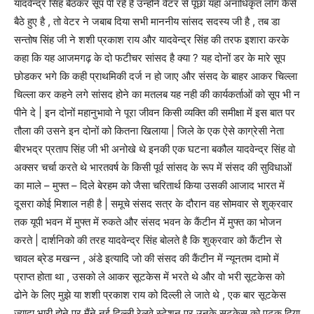
यादवेन्द्र सिंह बैठकर सूप पी रहे है उन्होंने वेटर से पूछा यहाँ अनाधिकृत लोग कैसे
बैठे हुए है , तो वेटर ने जबाब दिया सभी माननीय सांसद सदस्य जी है , तब डा
सन्तोष सिंह जी ने शशी प्रकाश राय और यादवेन्द्र सिंह की तरफ इशारा करके
कहा कि यह आजमगढ़ के दो फटीचर सांसद है क्या ? यह दोनों डर के मारे सूप
छोडकर भगे कि कही प्राथमिकी दर्ज न हो जाए और संसद के बाहर आकर चिल्ला
चिल्ला कर कहने लगे सांसद होने का मतलब यह नही की कार्यकर्ताओं को सूप भी न
पीने दे | इन दोनों महानुभावो ने पूरा जीवन किसी व्यक्ति की समीक्षा में इस बात पर
तौला की उसने इन दोनों को कितना खिलाया | जिले के एक ऐसे काग्रेसी नेता
बीरभद्र प्रताप सिंह जी भी अनोखे थे इनकी एक घटना बकौल यादवेन्द्र सिंह वो
अक्सर चर्चा करते थे भारतवर्ष के किसी पूर्व सांसद के रूप में संसद की सुविधाओं
का माले – मुफ्त – दिले बेरहम को जैसा चरितार्थ किया उसकी आजाद भारत में
दूसरा कोई मिशाल नही है | समूचे संसद सत्र के दौरान वह सोमवार से शुक्रवार
तक यूपी भवन में मुफ्त में रुकते और संसद भवन के कैंटीन में मुफ्त का भोजन
करते | दार्शनिको की तरह यादवेन्द्र सिंह बोलते है कि शुक्रवार को कैंटीन से
चावल ब्रेड मखन्न , अंडे इत्यादि जो की संसद की कैंटीन में न्यूनतम दामो में
प्राप्त होता था , उसको ले आकर सूटकेस में भरते थे और वो भरी सूटकेस को
ढोने के लिए मुझे या शशी प्रकाश राय को दिल्ली ले जाते थे , एक बार सूटकेस
ज्यादा भारी होने पर मैंने नई दिल्ली रेलवे स्टेशन पर उनके सूटकेस को पटक दिया