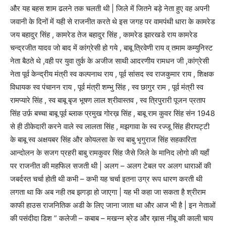
और यह बहस शाम ढलने तक चलती थी | जिले में जितने बड़े नेता हुए वह अपनी
जवानी के दिनों में यही से राजनीत करते थे इस जगह पर वामपंथी धारा के कामरेड
जय बहादुर सिंह , कामरेड तेज बहादुर सिंह , कामरेड झारखडे राय कामरेड
चन्द्रजीत यादव जो बाद में कांग्रेसी हो गये , बाबू त्रिवेणी राय व् तमाम कम्युनिस्ट
नेता बैठते थे ,वही पर युवा तुर्क के अजीज साथी आदरणीय रामधन जी ,कांग्रेसी
नेता पूर्व केन्द्रीय मंत्री स्व कल्पनाथ राय , पूर्व सांसद स्व राजकुमार राय , शिक्षक
विधायक स्व पंचानन राय , पूर्व मंत्री शम्भु सिंह , स्व छागुर राम , पूर्व मंत्री स्व
रामप्यारे सिंह , स्व बाबू बृज भूषण लाल श्रीवास्तव , स्व त्रिपुरारी पूजन प्रताप
सिंह उर्फ़ बच्चा बाबू पूर्व ब्लाक प्रमुख गोरख़ सिंह , बाबू राम कुवर सिंह संन 1948
से ही ठीकेदारी करने वाले स्व लालता सिंह , मझगावा के स्व रज्जू सिंह हीरापट्टी
के बाबू स्व अक्षयबर सिंह और कोयलसा के स्व बाबु भृगुराज सिंह सहकारिता
आन्दोलन के सजग प्रहरी बाबु रामकुवर सिंह जैसे जिले के मानिद लोगो की यहाँ
पर राजनीत की महफिल सजती थी | अलग – अलग टेबल पर अलग धाराओं की
जबर्दस्त चर्चा होती थी कभी – कभी यह चर्चा इतना उग्र रूप धारण करती थी
लगता था कि अब नही तब झगड़ा हो जाएगा | यह भी कहा जा सकता है श्रीराम
काफी हाउस राजनितिक अडी के लिए जाना जाता था और आज भी है | इन नेताओं
की पसंदीदा डिश ” कलेजी – कबाब – मखन्न ब्रेड और ख़ास नीबू की काली चाय