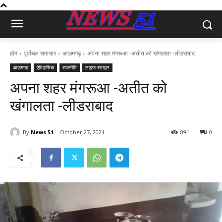
होम
पूर्वांचल समाचार
आज़मगढ़
अपना शहर मंगरूआ -अतीत को खंगालता -लीडराबाद
आज़मगढ़
ऐतिहासिक
राजनीति
लाइफ स्टाइल
अपना शहर मंगरूआ -अतीत को
खंगालता -लीडराबाद
By
News 51
October 27, 2021
891
0