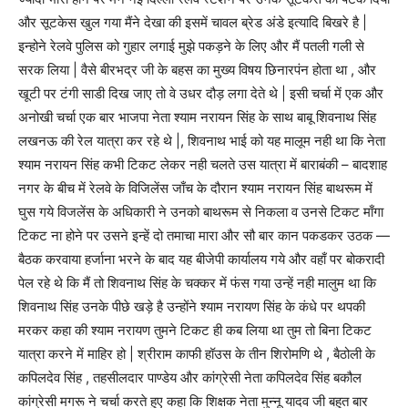
और सूटकेस खुल गया मैंने देखा की इसमें चावल ब्रेड अंडे इत्यादि बिखरे है |
इन्होने रेलवे पुलिस को गुहार लगाई मुझे पकड़ने के लिए और मैं पतली गली से
सरक लिया | वैसे बीरभद्र जी के बहस का मुख्य विषय छिनारपंन होता था , और
खूटी पर टंगी साडी दिख जाए तो वे उधर दौड़ लगा देते थे | इसी चर्चा में एक और
अनोखी चर्चा एक बार भाजपा नेता श्याम नरायन सिंह के साथ बाबू शिवनाथ सिंह
लखनऊ की रेल यात्रा कर रहे थे |, शिवनाथ भाई को यह मालूम नही था कि नेता
श्याम नरायन सिंह कभी टिकट लेकर नही चलते उस यात्रा में बाराबंकी – बादशाह
नगर के बीच में रेलवे के विजिलेंस जाँच के दौरान श्याम नरायन सिंह बाथरूम में
घुस गये विजलेंस के अधिकारी ने उनको बाथरूम से निकला व उनसे टिकट माँगा
टिकट ना होने पर उसने इन्हें दो तमाचा मारा और सौ बार कान पकडकर उठक —
बैठक करवाया हर्जाना भरने के बाद यह बीजेपी कार्यालय गये और वहाँ पर बोकरादी
पेल रहे थे कि मैं तो शिवनाथ सिंह के चक्कर में फंस गया उन्हें नही मालुम था कि
शिवनाथ सिंह उनके पीछे खड़े है उन्होंने श्याम नरायण सिंह के कंधे पर थपकी
मरकर कहा की श्याम नरायण तुमने टिकट ही कब लिया था तुम तो बिना टिकट
यात्रा करने में माहिर हो | श्रीराम काफी हॉउस के तीन शिरोमणि थे , बैठोली के
कपिलदेव सिंह , तहसीलदार पाण्डेय और कांग्रेसी नेता कपिलदेव सिंह बकौल
कांग्रेसी मगरू ने चर्चा करते हुए कहा कि शिक्षक नेता मुन्नू यादव जी बहुत बार