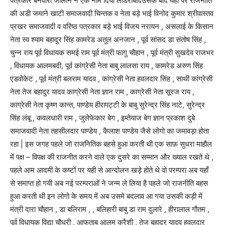
पत्रकार बनवारी जालान ने एक नाम दिया लीडराबादउसके बाद यहाँ पर राजनीति
की अडी जमाने खाटी समाजवादी चिन्तक व नेता बड़े भाई विनोद कुमार श्रीवास्तव
प्रखर समाजवादी व वरिष्ठ पत्रकार बड़े भाई विजय नरायन , असलाई के किसान
नेता स्व श्याम बहादुर सिंह कामरेड अतुल अनजान , पूर्व सांसद डा संतोष सिंह ,
चुन्न राय पूर्व विधायक समई राम पूर्व मंत्री फागु चौहान , पूर्व मंत्री सुखदेव राजभर
, विधायक आलमबदी, पूर्व कांग्रेसी नेता बाबु लालसा राय , कामरेड अरुण सिंह
एडवोकेट , पूर्व मंत्री बलराम यादव , कांग्रेसी नेता हवलदार सिंह , साथी कांग्रेसी
नेता तेज बहादुर यादव काग्रेसी नेता ज्ञान राम , काग्रेसी नेता सूरज राय ,
काग्रेसी नेता कृष्ण कान्त, पाण्डेय हीरापट्टी के बाबु सुरेन्द्र सिंह नाटे, सुरेन्द्र
सिंह लंबू , कवलधारी राम , जुलेफेकार बेग , इम्तेयाज बेग ज्ञान प्रकाश दुबे
समाजवादी नेता तहसीलदार पाण्डेय , कैलाश पाण्डेय जैसे लोगो का जमावड़ा होता
रहा | इस जगह पहले जो राजनितिक बहसे हुआ करती थी एक साफ़ सुधरा माहौल
में पक्ष – विपक्ष की राजनीत करने वाले एक दुसरे का सम्मान और ख्याल रखते थे ,
पहले आम आदमी के कष्टों पर यही से आन्दोलन खड़े होते थे वो परम्परा अब यहाँ
से समाप्त हो गयी अब नई परम्पराओं ने जन्म ले लिया है पहले जो राजनीति बहस
हुआ करती थी इन लोगो के समय में अब उसमे बदलाव आ गया उसकी कड़ी में
मंत्री दारा चौहान , डा बलिराम , , बलिहारी बाबु डा राम दुलारे , हीरालाल गौतम ,
पूर्व विधायक विद्या चौधरी , आफताब आलम कुरैशी , तेज बहादुर यादव हवलदार