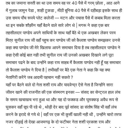
तब का जमाना सस्ती का था उस समय वह पर 40 पैसे में गरम् छोला , आठ आने
में गुलाब जामुन पेडा , शाही टुकडा , मीठी बुनिया 40 पैसे में दहीबड़ा इसके साथ ही
उस समय पाँच रूपये प्लेट कलेजी — मटन और पचास पैसे में कबाब मिला करता
था इन सबके शौक़ीन यहाँ बैठने वाले सारे लोग थे | मगरू ने कहा एक बार
तहसीलदार पाण्डेय अपने साथियों के साथ यहाँ बैठे थे एक अखबार लेकर परम
मित्र सुनील राय जी वहाँ पहुच कर पाण्डेय जी को कैलाश पाण्डेय समझकर उनसे
कहा क्या पाण्डेय जी मेरे खिलाफ आपने समाचार दिया है तब तहसीलदार पाण्डेय ने
कहा ऐसी कोई बात नही तभी सुनील राय जी उनको अखबार दिखाने लगे पूरा
समाचार पढने के बाद उन्होंने कहा राय साहब मैं कैलाश पाण्डेय नही हूँ यह समाचार
तो कैलाश पाण्डेय ने दिया है | तभीवहाँ पर बैठे एक नेता ने कहा कि यह क्या
नेतागिरी करेंगे जब आदमी पहचान नही सकते ?
यहाँ पर बैठने वाले दो नेता शशी राय और यादवेन्द्र ऐसे नेता है जिन्होंने सारा
जीवन खाने की राजनीत की एक संस्मरण इनका — संसद का सेन्ट्रल हाल लंच
के समय खचाखच भरा हुआ था और यह दो फक्कड और घुमक्कड़ अवैध रूप से
घुसकर वहाँ सूप पी रहे थे , थोड़ी देर बाद पूर्व सांसद डा संतोष सिंह भी वहाँ लंच
करने के इरादे से गये थे | वहाँ पर एक भी कुर्सी खाली नही थी , उन्होंने चारो तरफ
नजर दौड़ाई तो देखा आजमगढ़ के दो फटीचर नेता शशी प्रकाश राय और