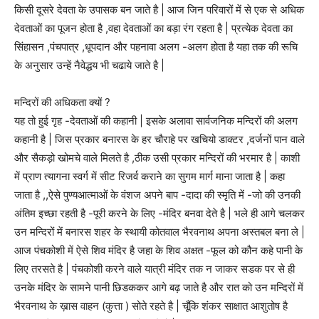
किसी दूसरे देवता के उपासक बन जाते है | आज जिन परिवारों में से एक से अधिक
देवताओं का पूजन होता है ,वहा देवताओं का बड़ा रंग रहता है | प्रत्येक देवता का
सिंहासन ,पंचपात्र ,धूपदान और पहनावा अलग -अलग होता है यहा तक की रूचि
के अनुसार उन्हें नैवेद्धय भी चढाये जाते है |
मन्दिरों की अधिकता क्यों ?
यह तो हुई गृह -देवताओं की कहानी | इसके अलावा सार्वजनिक मन्दिरों की अलग
कहानी है | जिस प्रकार बनारस के हर चौराहे पर खचियो डाक्टर ,दर्जनों पान वाले
और सैकड़ो खोमचे वाले मिलते है ,ठीक उसी प्रकार मन्दिरों की भरमार है | काशी
में प्राण त्यागना स्वर्ग में सीट रिजर्व कराने का सुगम मार्ग माना जाता है | कहा
जाता है ,,ऐसे पुण्यआत्माओं के वंशज अपने बाप -दादा की स्मृति में -जो की उनकी
अंतिम इच्छा रहती है -पूरी करने के लिए -मंदिर बनवा देते है | भले ही आगे चलकर
उन मन्दिरों में बनारस शहर के स्थायी कोतवाल भैरवनाथ अपना अस्तबल बना ले |
आज पंचकोशी में ऐसे शिव मंदिर है जहा के शिव अक्षत -फूल को कौन कहे पानी के
लिए तरसते है | पंचकोशी करने वाले यात्री मंदिर तक न जाकर सडक पर से ही
उनके मंदिर के सामने पानी छिडककर आगे बढ़ जाते है और रात को उन मन्दिरों में
भैरवनाथ के ख़ास वाहन (कुत्ता ) सोते रहते है | चूँकि शंकर साक्षात आशुतोष है