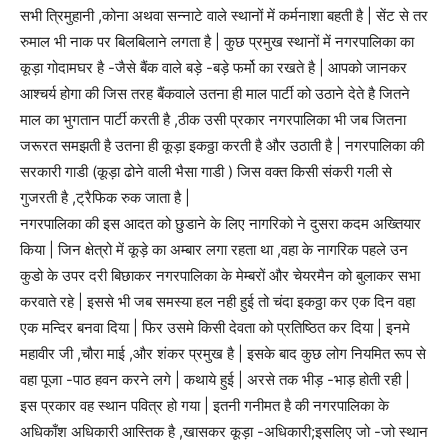
सभी त्रिमुहानी ,कोना अथवा सन्नाटे वाले स्थानों में कर्मनाशा बहती है | सेंट से तर
रुमाल भी नाक पर बिलबिलाने लगता है | कुछ प्रमुख स्थानों में नगरपालिका का
कूड़ा गोदामघर है -जैसे बैंक वाले बड़े -बड़े फर्मो का रखते है | आपको जानकर
आश्चर्य होगा की जिस तरह बैंकवाले उतना ही माल पार्टी को उठाने देते है जितने
माल का भुगतान पार्टी करती है ,ठीक उसी प्रकार नगरपालिका भी जब जितना
जरूरत समझती है उतना ही कूड़ा इकठ्ठा करती है और उठाती है | नगरपालिका की
सरकारी गाडी (कूड़ा ढोने वाली भैसा गाडी ) जिस वक्त किसी संकरी गली से
गुजरती है ,ट्रैफिक रुक जाता है |
नगरपालिका की इस आदत को छुडाने के लिए नागरिको ने दुसरा कदम अख्तियार
किया | जिन क्षेत्रो में कूड़े का अम्बार लगा रहता था ,वहा के नागरिक पहले उन
कुडो के उपर दरी बिछाकर नगरपालिका के मेम्बरों और चेयरमैन को बुलाकर सभा
करवाते रहे | इससे भी जब समस्या हल नही हुई तो चंदा इकठ्ठा कर एक दिन वहा
एक मन्दिर बनवा दिया | फिर उसमे किसी देवता को प्रतिष्ठित कर दिया | इनमे
महावीर जी ,चौरा माई ,और शंकर प्रमुख है | इसके बाद कुछ लोग नियमित रूप से
वहा पूजा -पाठ हवन करने लगे | कथाये हुई | अरसे तक भीड़ -भाड़ होती रही |
इस प्रकार वह स्थान पवित्र हो गया | इतनी गनीमत है की नगरपालिका के
अधिकाँश अधिकारी आस्तिक है ,खासकर कूड़ा -अधिकारी;इसलिए जो -जो स्थान