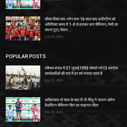
फीफा विश्व कप-स्पेन बना 16 साल बाद अर्जेन्टीना को
अतिरिक्त समय में 1-0 से हराकर बना चैम्पियन, मेसी का
सपना टूटा, मैदान...
July 20, 2026
POPULAR POSTS
पश्चिम बंगाल में 21 जुलाई1993 कोमारे गये13 कांग्रेस
कार्यकर्तोओं की याद में हर वर्ष मनाया जाता है
July 22, 2026
आखिरकार दो साल के बाद पी.वी.सिंधु ने जापान ओपेन
बैडमिंटन चैम्पियन शिप का फाइनल जीता
July 20, 2026