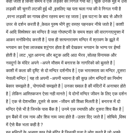
कहा जाता है किसी समय वे एक लड़की को निगल गयी थी | चूँकि उनके मुँह में उस
लड़की की चुनरी लटकी हुई थी ,इसलिए यह पता चला गया की वे निगल गयी है
,वरना लड़की का गायब होना रहस्य बना रह जाता | इस घटना के बाद से औरते
उपर से दर्शन करती है ,केवल पुरुष भीगे हुए वस्त्र पहनकर नीचे जाते है | काशी
में आदि विश्वेश्वर का मन्दिर है जहा गोपाष्टमी के समय शहर की वारागनाएमुफ्त में
आकर मनोविनोद करती है | पास ही सत्यनारायण मन्दिर में श्रावण के झूले में
भगवान का ऐसा लाजबाब श्रृंगार होता है की देखकर भगवान के भाग्य पर ईर्ष्या
होती है | लाट ,भूत आनन्द और बटुक आदि आठ भैरव ,सोलह विनायक और
नवदुर्गा के मंदिर अपने -अपने मौसम में बनारस के नागरिको को बुलाते है |
काशी में कला की दृष्टि से दो मन्दिर दर्शनीय है | एक भारतमाता का मन्दिर ,दुसरा
नेपाली मन्दिर | यह तो अपनी -अपनी भावना है की कुछ लोग मन्दिरों का निर्माण
बेकार समझते है , पोगापंथी समझते है | उनका ख्याल है की मंदिरों में अनाचार होते
है | लेकिन आस्तिकजन ऐसा नही मानते | ये दोनों मन्दिर जीवन के लिए एक दर्शन
है | एक से देशभक्ति ,दूसरे से काम -जीवन की शिक्षा मिलती है | बनारस में दो
मन्दिर ऐसे भी है जिनके पास बैंक है | उनमे एक रमापति और दुसरा शिव बैंक है |
इन बैंको में राम नाम और शिव नाम जमा होते है -उतार दिए जाते है | सोचिये ,विश्व
में ऐसे बैंक भला कही है ?
इन मन्दिरों के अलावा कुछ ऐसे मंदिर है जिनकी पूजा वे लोग करते है जो अच्छे