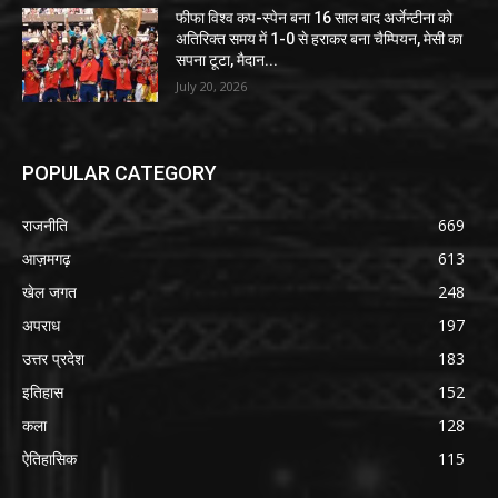
फीफा विश्व कप-स्पेन बना 16 साल बाद अर्जेन्टीना को
अतिरिक्त समय में 1-0 से हराकर बना चैम्पियन, मेसी का
सपना टूटा, मैदान...
July 20, 2026
POPULAR CATEGORY
राजनीति
669
आज़मगढ़
613
खेल जगत
248
अपराध
197
उत्तर प्रदेश
183
इतिहास
152
कला
128
ऐतिहासिक
115