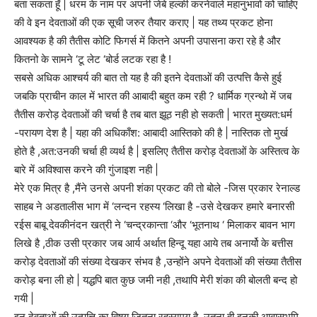
बता सकता हूँ | धरम के नाम पर अपनी जेबे हल्की करनेवाले महानुभावो को चाहिए
की वे इन देवताओं की एक सूची जरुर तैयार कराए | यह तथ्य प्रकट होना
आवश्यक है की तैतीस कोटि फिगर्स में कितने अपनी उपासना करा रहे है और
कितनो के सामने ‘टू लेट ‘बोर्ड लटक रहा है !
सबसे अधिक आश्चर्य की बात तो यह है की इतने देवताओं की उत्पत्ति कैसे हुई
जबकि प्राचीन काल में भारत की आबादी बहुत कम रही ? धार्मिक ग्रन्थो में जब
तैतीस करोड़ देवताओं की चर्चा है तब बात झूठ नही हो सकती | भारत मुख्यत:धर्म
-परायण देश है | यहा की अधिकाँश: आबादी आस्तिको की है | नास्तिक तो मुर्ख
होते है ,अत:उनकी चर्चा ही व्यर्थ है | इसलिए तैतीस करोड़ देवताओं के अस्तित्व के
बारे में अविश्वास करने की गुंजाइश नही |
मेरे एक मित्र है ,मैंने उनसे अपनी शंका प्रकट की तो बोले -जिस प्रकार रेनाल्ड
साहब ने अडतालीस भाग में ‘लन्दन रहस्य ‘लिखा है -उसे देखकर हमारे बनारसी
रईस बाबू देवकीनंदन खत्री ने ‘चन्द्रकान्ता ‘और ‘भूतनाथ ‘ मिलाकर बावन भाग
लिखे है ,ठीक उसी प्रकार जब आर्य अर्थात हिन्दू यहा आये तब अनार्यो के बत्तीस
करोड़ देवताओं की संख्या देखकर संभव है ,उन्होंने अपने देवताओं की संख्या तैतीस
करोड़ बना ली हो | यद्धपि बात कुछ जमी नही ,तथापि मेरी शंका की बोलती बन्द हो
गयी |
इन देवताओं की उत्पत्ति का विषय जितना रहस्यमय है ,उतना ही इनकी आवासभूमि