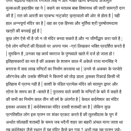
पत्तर चढवाया महाराज रणजीत सिंह ने और नौबत खाना बनवाया अजीमुल
मुल्कअली इब्राहिम खा ने | कहने का मतलब बाबा विश्वनाथ की सारी सामग्री दान
की है | रात को आरती का प्रबन्ध नाट्कोट छ्त्रवालो की ओर से होता है | यही
हाल अन्नपूर्णा मंदिर का है | वहा का एक हिस्सा और मुर्तिया श्री पुरुषोत्तमदास
खत्री की बनवाई हुई है |
कुछ लोग ऐसे भी है जो न तो मंदिर बनवा सकते है और ना जीर्णोद्धार करा पाते है ;
ऐसे लोग मन्दिरों की दिवालो पर अपना नाम -ग्रां लिखकर भक्ति प्रदर्शित करते है
| मुमकिन है ,उनका यह कार्य यमराज के पुण्यवाले खाते में दर्ज हो जाता हो !
इतिहासकारों का मत है की अकबर के शासन काल में अकेले राजा मानसिंह ने
बनारस में सवा लाख मन्दिरों का निर्माण करवाया था | उनमे से अकबर के परपोते
औरंगजेब और उसके सैनिको ने कितनो को तोड़ डाला ;इसका रिकार्ड किसी भी
इतिहास में प्राप्य नही है | काशी के पंडित प्रत्येक मंदिर को सतयुग द्वापर और
त्रेता के समय का है -बताते है | पुरातत्व वाले काशी के मन्दिरों के बारे में कहते है
की सभी का निर्माण काल तीन सौ वर्ष के अंतर्गत है | केवल कर्दमेश्वर का मंदिर
इसका अपवाद है | कर्दमेश्वरका मंदिर दसवी शताब्दी का है | लेकिन कुछ
प्रगतिशील लोग इस प्रश्न पर शंका प्रकट करते है की तुलसीदास के युग में
अर्थात सोलहवी शताब्दी के समय जब भदैनी शहर का बाहरी अंचल माना जाता था
तब कर्दमेश्वर जैसे स्थान में यह मंदिर कैसे बन गया ? अभी तक यह प्रश्न ज्यो-