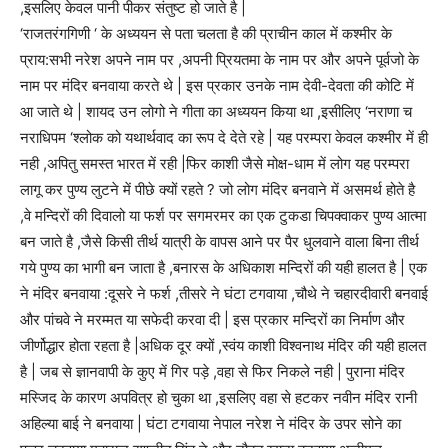
,इसलिए केवल पानी पीकर संतुष्ट हो जाते है |
‘राजतरंगगिणी ‘ के अध्ययन से पता चलता है की प्राचीन काल में कश्मीर के
प्राय:सभी नरेश अपने नाम पर ,अपनी प्रियतमा के नाम पर और अपने पूर्वजो के
नाम पर मंदिर बनवाया करते थे | इस प्रकार उनके नाम देवी-देवता की कोटि में
आ जाते थे | शायद उन लोगो ने गीता का अध्ययन किया था ,इसीलिए ‘नराणा च
नराधिपम ‘श्लोक को यथार्थवाद का रूप दे देते रहे | यह परम्परा केवल कश्मीर में ही
नही ,अपितु समस्त भारत में रही |फिर काशी जैसे मोक्ष-धाम में लोग यह परम्परा
लागू कर पुण्य लुटने में पीछे क्यों रहते ? जो लोग मंदिर बनवाने में असमर्थ होते है
,वे मन्दिरों की दिवालो या फर्श पर सगमरमर का एक टुकडा चिपक्वाकर पुण्य आत्मा
बन जाते है ,जैसे किसी तीर्थ यात्री के वापस आने पर पैर धुलवाने वाला बिना तीर्थ
गये पुण्य का भागी बन जाता है ,बनारस के अधिकाश मन्दिरों की यही हालत है | एक
ने मंदिर बनवाया :दूसरे ने फर्श ,तीसरे ने घंटा टगवाया ,चौथे ने चहारदीवारी बनवाई
और पांचवे ने मरम्मत या सफेदी करवा दी | इस प्रकार मन्दिरों का निर्माण और
जीर्णोद्धार होता रहता है |अधिक दूर क्यों ,स्वंय काशी विश्वनाथ मंदिर की यही हालत
है | जब से ज्ञानवापी के कुए में गिर पड़े ,वहा से फिर निकले नही | पुराना मंदिर
मस्जिद के कारण अपवित्र हो चुका था ,इसलिए वहा से हटकर नवीन मंदिर रानी
अहिल्या बाई ने बनवाया | घंटा टगवाया नेपाल नरेश ने मंदिर के उपर सोने का