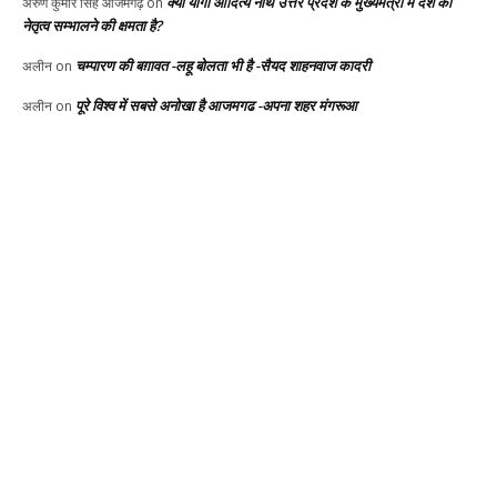
क्या योगी आदित्य नाथ उत्तर प्रदेश के मुख्यमंत्री में देश का
अरुण कुमार सिंह आजमगढ़
on
नेतृत्व सम्भालने की क्षमता है?
चम्पारण की बग़ावत -लहू बोलता भी है -सैयद शाहनवाज कादरी
अलीन
on
पूरे विश्व में सबसे अनोखा है आजमगढ -अपना शहर मंगरूआ
अलीन
on