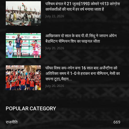
पश्चिम बंगाल में 21 जुलाई1993 कोमारे गये13 कांग्रेस
कार्यकर्तोओं की याद में हर वर्ष मनाया जाता है
July 22, 2026
आखिरकार दो साल के बाद पी.वी.सिंधु ने जापान ओपेन
बैडमिंटन चैम्पियन शिप का फाइनल जीता
July 20, 2026
फीफा विश्व कप-स्पेन बना 16 साल बाद अर्जेन्टीना को
अतिरिक्त समय में 1-0 से हराकर बना चैम्पियन, मेसी का
सपना टूटा, मैदान...
July 20, 2026
POPULAR CATEGORY
राजनीति
669