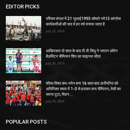
EDITOR PICKS
पश्चिम बंगाल में 21 जुलाई1993 कोमारे गये13 कांग्रेस
कार्यकर्तोओं की याद में हर वर्ष मनाया जाता है
July 22, 2026
आखिरकार दो साल के बाद पी.वी.सिंधु ने जापान ओपेन
बैडमिंटन चैम्पियन शिप का फाइनल जीता
July 20, 2026
फीफा विश्व कप-स्पेन बना 16 साल बाद अर्जेन्टीना को
अतिरिक्त समय में 1-0 से हराकर बना चैम्पियन, मेसी का
सपना टूटा, मैदान...
July 20, 2026
POPULAR POSTS