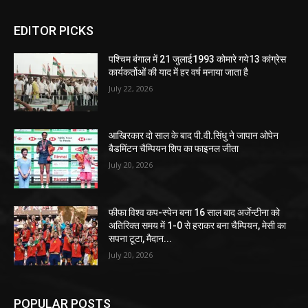
EDITOR PICKS
पश्चिम बंगाल में 21 जुलाई1993 कोमारे गये13 कांग्रेस
कार्यकर्तोओं की याद में हर वर्ष मनाया जाता है
July 22, 2026
आखिरकार दो साल के बाद पी.वी.सिंधु ने जापान ओपेन
बैडमिंटन चैम्पियन शिप का फाइनल जीता
July 20, 2026
फीफा विश्व कप-स्पेन बना 16 साल बाद अर्जेन्टीना को
अतिरिक्त समय में 1-0 से हराकर बना चैम्पियन, मेसी का
सपना टूटा, मैदान...
July 20, 2026
POPULAR POSTS