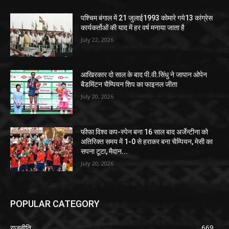
पश्चिम बंगाल में 21 जुलाई1993 कोमारे गये13 कांग्रेस
कार्यकर्तोओं की याद में हर वर्ष मनाया जाता है
July 22, 2026
आखिरकार दो साल के बाद पी.वी.सिंधु ने जापान ओपेन
बैडमिंटन चैम्पियन शिप का फाइनल जीता
July 20, 2026
फीफा विश्व कप-स्पेन बना 16 साल बाद अर्जेन्टीना को
अतिरिक्त समय में 1-0 से हराकर बना चैम्पियन, मेसी का
सपना टूटा, मैदान...
July 20, 2026
POPULAR CATEGORY
राजनीति
669